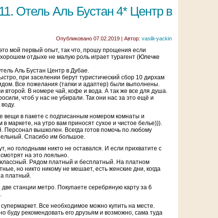
.11. Отель Аль Бустан 4* Центр в
Опубликовано
07.02.2019
|
Автор:
vasilii-yackin
это мой первый опыт, так что, прошу прощения если
В хорошем отдыхе не малую роль играет турагент (Юлечке
Отель Аль Бустан Центр в Дубае.
ыстро, при заселении берут туристический сбор 10 дирхам
 гидом. Все пожелания (тапки и адаптер) были выполнены.
 второй. В номере чай, кофе и вода. А так же все для душа.
сили, чтоб у нас не убирали. Так они нас за это ещё и
 воду.
е вещи в пакете с подписанным номером комнаты и
в маркете, на утро вам приносят сухое и чистое белье))).
. Персонал вышколен. Всегда готов помочь по любому
тельный. Спасибо им большое.
т, но голодными никто не оставался. И если прихватите с
, смотрят на это лояльно.
 классный. Рядом платный и бесплатный. На платном
ные, но никто никому не мешает, есть женские дни, когда
на платный.
 две станции метро. Покупаете серебряную карту за 6
.
 супермаркет. Все необходимое можно купить на месте.
о буду рекомендовать его друзьям и возможно, сама туда