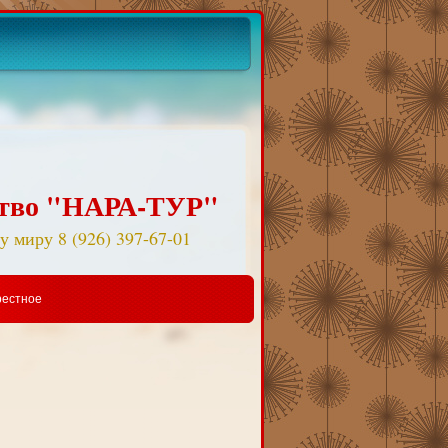
ство "НАРА-ТУР"
у миру 8 (926) 397-67-01
рестное