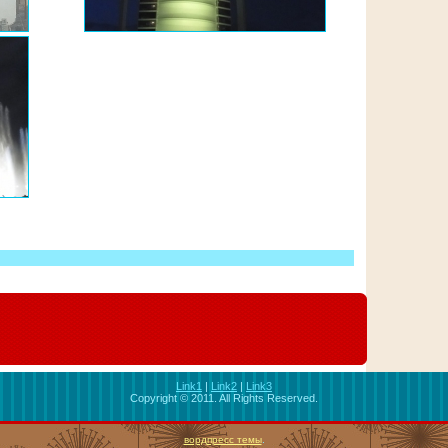
Link1
|
Link2
|
Link3
Copyright © 2011. All Rights Reserved.
вордпресс темы
.