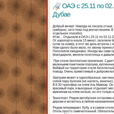
ОАЭ с 25.11 по 02
Дубае
Добрый вечер! Никогда не писала отзыв, 
сумбурно, зато пока под впечатлением. 
отдельное спасибо).
Итак… Отдыхали в ОАЭ с 25.11 по 02.11.
От аэропорта ехали 15 минут, заселили б
сутки за номер, в этот же день встреча с
Нам одного было мало, по звонку принесли
Пополняли ежедневно. Иногда мы сами про
благодарили, меняли полотенца и давали
При отеле бесплатная прачечная. Сдает
маленьким пакетиком порошка, купленным 
Вайфай на территории отеля бесплатный
поводу. Очень приветливый и доброжела
Завтраки может и однообразные, как пишу
собой пару булочек (не наглеть, конечно)
В 8.30 трансфер на пляж Аль Мамзар. Он
красивый парк, в выходные отдыхают мест
мужчинам на пляж нельзя, но это только 
Транспорт. Рядом автобусная остановка и
дирхам и катаетесь в любом направлении
Рядом гипермаркет ЛуЛу, а в самом отеле
Отель просто замечательный. Обязательн